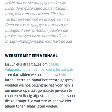
liefde unieke sieraden, gemaakt van
bijzondere materialen zoals titanium,
hout, leder en edelstenen. Elk stuk
vertelt een verhaal en draagt een ziel.
Geen idee is te gek, geen ontwerp te
uitdagend. Hier ontstaan juwelen die
perfect passen bij de persoon die ze
draagt—handgemaakt, met hart en ziel.
WEBSITE MET EEN VERHAAL
Bij Junieks draait alles om
passie,
vakmanschap en een persoonlijke aanpak
—en dat wilden we ook
in hun website
laten uitstralen. Vanaf het eerste gesprek
voelden we hoe belangrijk het voor hen is
om unieke, op maat gemaakte juwelen te
creëren, volledig afgestemd op de persoon
die ze draagt. Die warmte wilden we niet
alleen tonen, maar laten voelen.