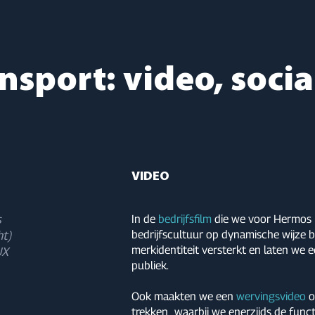
ansport: video, soci
VIDEO
s
In de
bedrijfsfilm
die we voor Hermos 
bedrijfscultuur op dynamische wijze b
ht)
merkidentiteit versterkt en laten we e
UX
publiek.
Ook maakten we een
wervingsvideo
o
trekken , waarbij we enerzijds de func