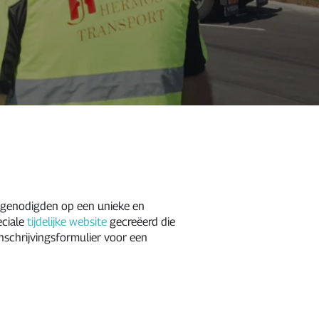
 genodigden op een unieke en
eciale
tijdelijke website
gecreëerd die
nschrijvingsformulier voor een